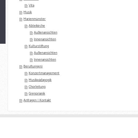
Vita
Musik
Marienmünster
Abteikirche
Außenansichten
Innenansichten
Kulturstiftung
Außenansichten
Innenansichten
Beruf(ungen)
Konzertmanagement
Musikpädagogik
Chorleitung
Gregorianik
Anfragen | Kontakt