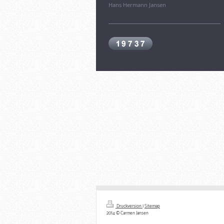
Hans Hermann Jansen
Druckversion
|
Sitemap
2014 © Carmen Jansen